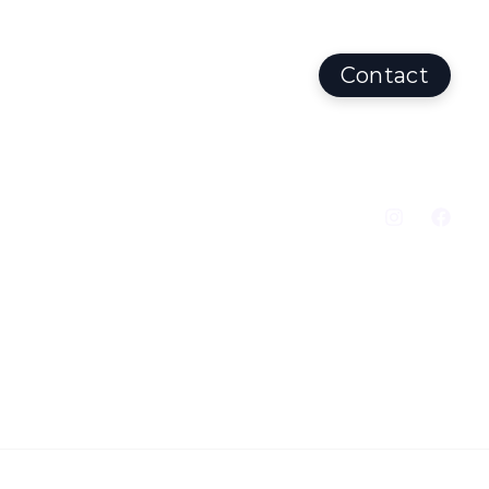
Contact