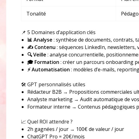
Tonalité
Pédagog
📌 5 Domaines d’application clés
📊 Analyse
: synthèse de documents, contrats, t
✍️ Contenu
: séquences LinkedIn, newsletters, 
🔍 Veille
: analyse concurrentielle, positionnemen
🎓 Formation
: créer un parcours onboarding p
⚡ Automatisation
: modèles d’e-mails, reporting
🛠️ GPT personnalisés utiles
Rédacteur B2B → Propositions commerciales ult
Analyste marketing → Audit automatique de v
Formateur interne → Contenus pédagogiques p
📈 Quel ROI attendre ?
2h gagnées / jour → 100€ de valeur / jour
ChatGPT Pro = 20€/mois