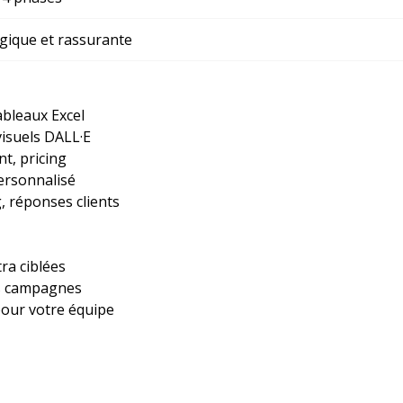
ique et rassurante
ableaux Excel
visuels DALL·E
t, pricing
ersonnalisé
, réponses clients
ra ciblées
os campagnes
our votre équipe