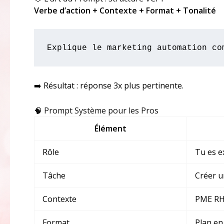
Verbe d’action + Contexte + Format + Tonalité
Explique le marketing automation co
➡️ Résultat : réponse 3x plus pertinente.
🧠 Prompt Système pour les Pros
Élément
Rôle
Tu es e
Tâche
Créer u
Contexte
PME RH,
Format
Plan en